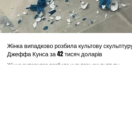
CHI
f
Жінка випадково розбила культову скульптур
Джеффа Кунса за 42 тисяч доларів
Жінка випадково розбила культову скульптуру
Джеффа Кунса за 42 тисяч доларів За словами
очевидця та художника Стівена Гемсона, він...