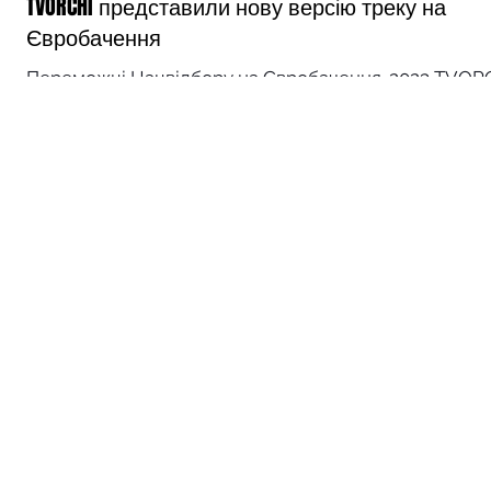
TVORCHI представили нову версію треку на
Євробачення
Переможці Нацвідбору на Євробачення-2023 TVOR
представили довгоочікуваний ревамп треку Heart o
Steel, з яким вже у травні...
а