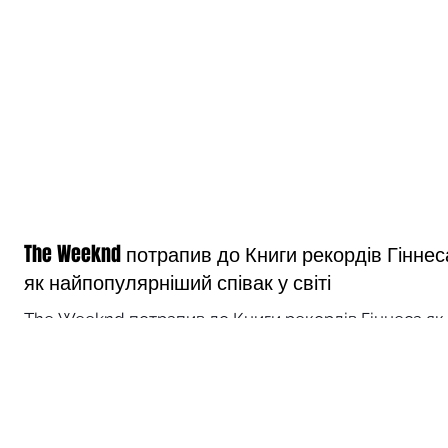
The Weeknd потрапив до Книги рекордів Гіннес
як найпопулярніший співак у світі
The Weeknd потрапив до Книги рекордів Гіннеса як
найпопулярніший співак у світі Photo: GETTY/
Pinterest/ @theweeknd Photo...