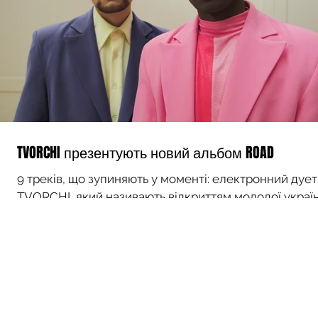
TVORCHI презентують новий альбом ROAD
9 треків, що зупиняють у моменті: електронний дует
TVORCHI, який називають вiдкриттям молодої україн
сцени, представив новий альбом...