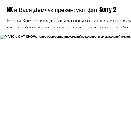
NK и Вася Демчук презентуют фит Sorry 2
Настя Каменских добавила новую грань к авторско
синглу Sorry Васи Демчука, сниппет которого набр
свыше 250 тыс. видео в TikTok за...