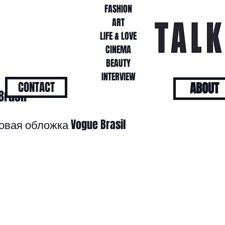
FASHION
FASHION
ART
ART
LIFE & LOVE
LIFE & LOVE
CINEMA
CINEMA
BEAUTY
BEAUTY
INTERVIEW
INTERVIEW
CONTACT
ABOUT
rasil
овая обложка Vogue Brasil