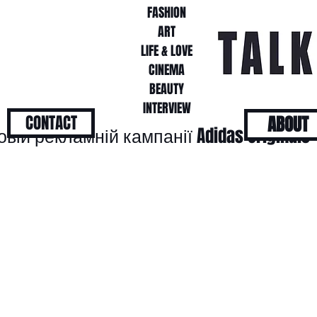
FASHION
FASHION
ART
ART
LIFE & LOVE
LIFE & LOVE
CINEMA
CINEMA
BEAUTY
BEAUTY
INTERVIEW
INTERVIEW
CONTACT
ABOUT
ій рекламній кампанії Adidas Originals