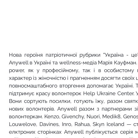
Нова героїня патріотичної рубрики "Україна - це"
Anywell в Україні та wellness-медіа Марія Кауфман
power, як у професійному, так і в особистому п
характер із жіночністю і прагненням досягти своїх 
повносмаштабного вторгення допомагає Україні. Т
підтримує красу волонтерок Help Ukraine Center. 
Вони сортують посилки, готують їжу, разом святк
нових волонтерів. Anywell разом з партнерами зіб
волонтеркам. Kenzo, Givenchy, Nuori, Medik8, Genosys
Louwelove, Davines, Inro, Rahua, Skyn Iceland — с
елктроних сторінках Anywell публікується серія м