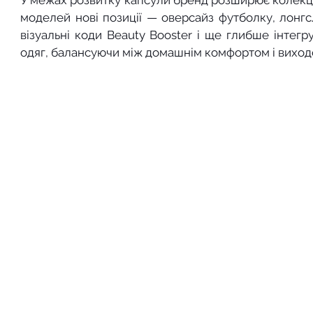
моделей нові позиції — оверсайз футболку, лонгслі
візуальні коди Beauty Booster і ще глибше інтегр
одяг, балансуючи між домашнім комфортом і виходо