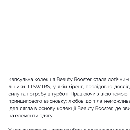
Капсульна колекція Beauty Booster стала логічним
лінійки TTSWTRS, у якій бренд послідовно дослідж
силу та потребу в турботі. Працюючи з цією темою,
принципового висновку: любов до тіла неможлива
ідея лягла в основу колекції Beauty Booster, де з
на елементи одягу.
У межах розвитку капсули бренд розширює колекці