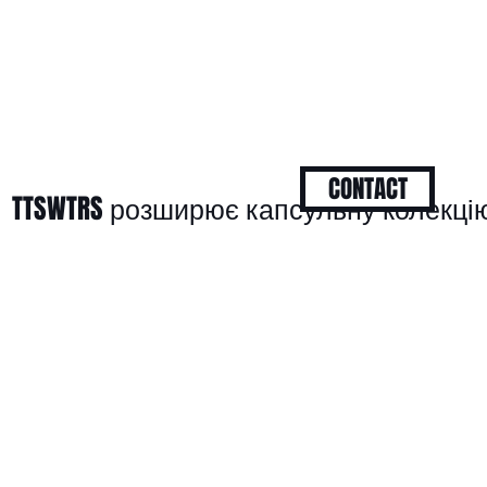
CONTACT
TTSWTRS розширює капсульну колекцію 