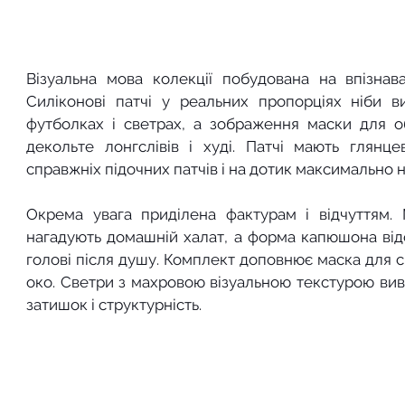
Візуальна мова колекції побудована на впізнав
Силіконові патчі у реальних пропорціях ніби в
футболках і светрах, а зображення маски для о
декольте лонгслівів і худі. Патчі мають глянц
справжніх підочних патчів і на дотик максимально 
Окрема увага приділена фактурам і відчуттям. 
нагадують домашній халат, а форма капюшона відс
голові після душу. Комплект доповнює маска для с
око. Светри з махровою візуальною текстурою вив’
затишок і структурність.