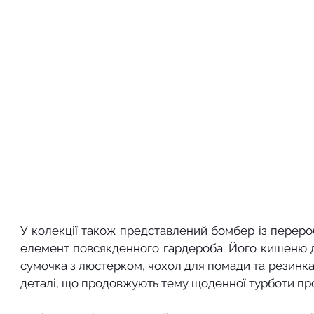
У колекції також представлений бомбер із переро
елемент повсякденного гардероба. Його кишеню до
сумочка з люстерком, чохол для помади та резинка 
деталі, що продовжують тему щоденної турботи про