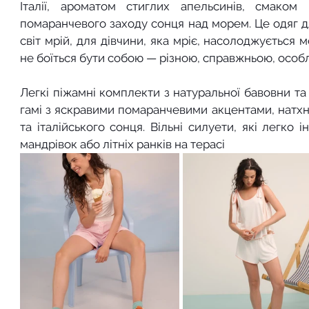
Італії, ароматом стиглих апельсинів, смаком
помаранчевого заходу сонця над морем. Це одяг дл
світ мрій, для дівчини, яка мріє, насолоджується 
не боїться бути собою — різною, справжньою, осо
Легкі піжамні комплекти з натуральної бавовни та 
гамі з яскравими помаранчевими акцентами, натхн
та італійського сонця. Вільні силуети, які легко 
мандрівок або літніх ранків на терасі