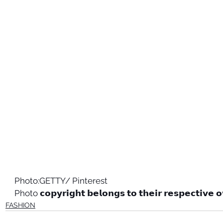
Photo:GETTY/ Pinterest
Photo 𝗰𝗼𝗽𝘆𝗿𝗶𝗴𝗵𝘁 𝗯𝗲𝗹𝗼𝗻𝗴𝘀 𝘁𝗼 𝘁𝗵𝗲𝗶𝗿 𝗿𝗲𝘀𝗽𝗲𝗰𝘁𝗶𝘃𝗲 
FASHION