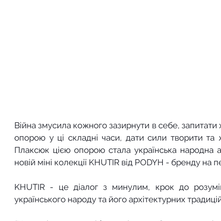
Війна змусила кожного зазирнути в себе, запитати х
опорою у ці складні часи, дати сили творити та 
Плаксюк цією опорою стала українська народна ар
новій міні колекції KHUTIR від PODYH - бренду на п
KHUTIR - це діалог з минулим, крок до розумін
українського народу та його архітектурних традицій