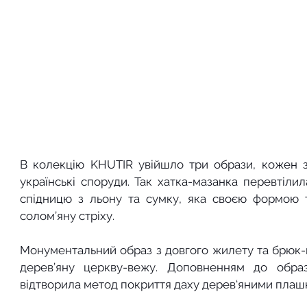
В колекцію KHUTIR увійшло три образи, кожен з
українські споруди. Так хатка-мазанка перевтілил
спідницю з льону та сумку, яка своєю формою 
солом’яну стріху. 
Монументальний образ з довгого жилету та брюк-
дерев’яну церкву-вежу. Доповненням до обра
відтворила метод покриття даху дерев‘яними плашк