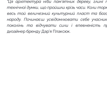
“Ця архітектура ніби пам’ятник дереву, глині т
технічної думки, що пройшли крізь часи. Коли тор
весь той величезний культурний пласт та бага
народу. Починаєш усвідомлювати себе учаснико
поколінь та відчувати сили і впевненість 
дизайнер бренду Дар’я Плаксюк.