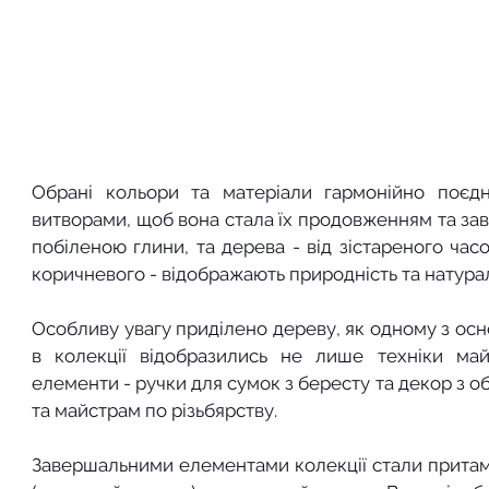
Обрані кольори та матеріали гармонійно поєдн
витворами, щоб вона стала їх продовженням та зав
побіленою глини, та дерева - від зістареного час
коричневого - відображають природність та натурал
Особливу увагу приділено дереву, як одному з осно
в колекції відобразились не лише техніки майс
елементи - ручки для сумок з бересту та декор з о
та майстрам по різьбярству.
Завершальними елементами колекції стали притаман