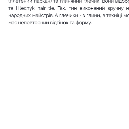
(плетений паркан) та глиняний глечик. Вони відоб
та Hlechyk hair tie. Так, тин виконаний вручну н
народних майстрів. А глечики - з глини, в техніці
має неповторний відтінок та форму.