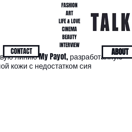
FASHION
FASHION
ART
ART
LIFE & LOVE
LIFE & LOVE
CINEMA
CINEMA
BEAUTY
BEAUTY
INTERVIEW
INTERVIEW
CONTACT
ABOUT
овую линию My Payot, разработанную
ой кожи с недостатком сия