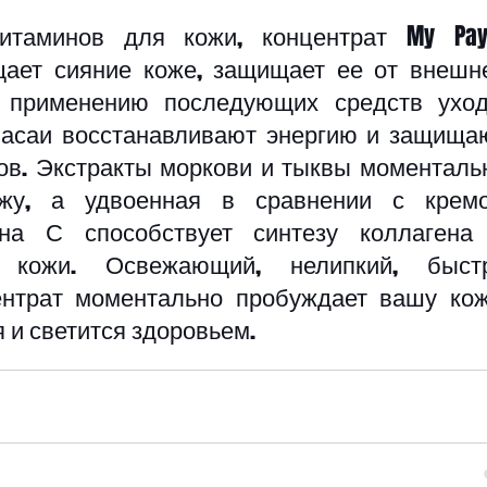
таминов для кожи, концентрат My Payo
ащает сияние коже, защищает ее от внешне
к применению последующих средств ухода
асаи восстанавливают энергию и защищаю
ов. Экстракты моркови и тыквы моментальн
ожу, а удвоенная в сравнении с кремо
на С способствует синтезу коллагена 
 кожи. Освежающий, нелипкий, быстр
нтрат моментально пробуждает вашу кожу
 и светится здоровьем.