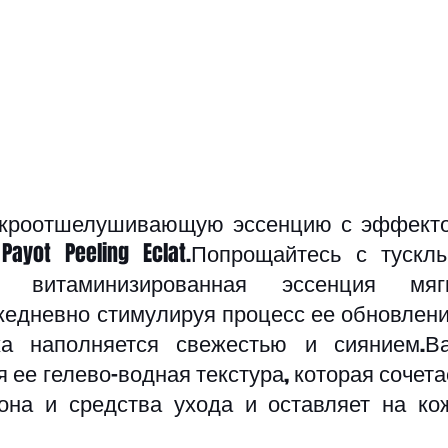
икроотшелушивающую эссенцию с эффекто
ayot Peeling Eclat.Попрощайтесь с тусклы
витаминизированная эссенция мягк
едневно стимулируя процесс ее обновления
 наполняется свежестью и сиянием.Ва
ее гелево-водная текстура, которая сочетае
она и средства ухода и оставляет на кож