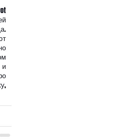
t 
й 
. 
т 
о 
м 
и 
о 
, 