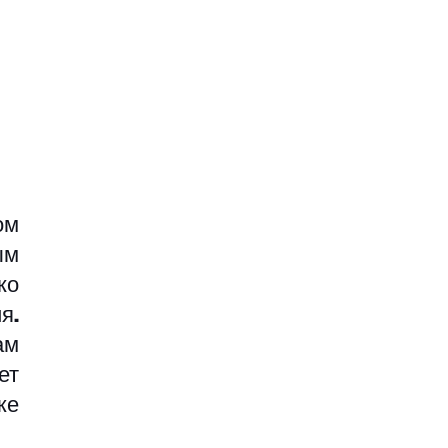
м 
м 
о 
. 
м 
т 
е 