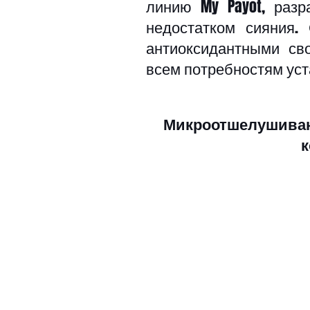
линию My Payot, разр
недостатком сияния.
антиоксидантными сво
всем потребностям уст
Микроотшелушиваю
к