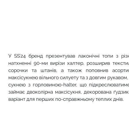
У SS’24 бренд презентував лаконічні топи з рі
натхненні 90-ми вирізи халтер, розширив текстил
сорочки та штанів, а також поповнив асорти
максісукнею вільного силуету та з довгим рукавом,
сукнею з горловиною-halter, що підкреслюватиме 
займає двоколірна максісукня, декорована ґудзи
варіант для перших по-справжньому теплих днів.