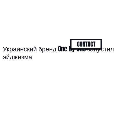
CONTACT
Украинский бренд One by One запусти
эйджизма