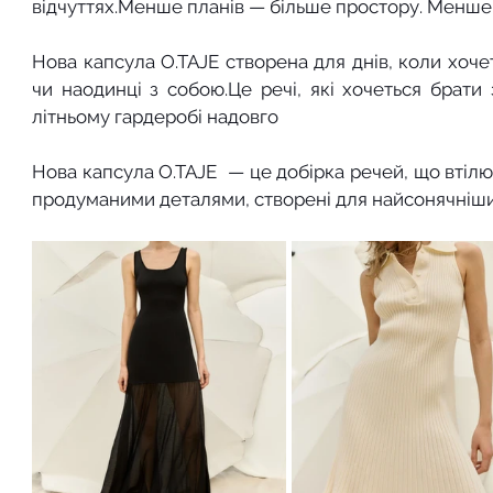
відчуттях.Менше планів — більше простору. Менше
Нова капсула O.TAJE створена для днів, коли хочеть
чи наодинці з собою.Це речі, які хочеться брати
літньому гардеробі надовго
Нова капсула O.TAJE  — це добірка речей, що втілює 
продуманими деталями, створені для найсонячніши