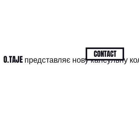
CONTACT
O.TAJE представляє нову капсульну к