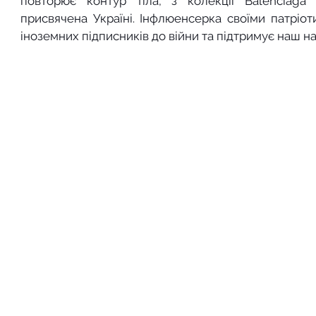
повторює контур тіла, з колекції Balenciaga 
присвячена Україні. Інфлюенсерка своїми патріот
іноземних підписників до війни та підтримує наш н