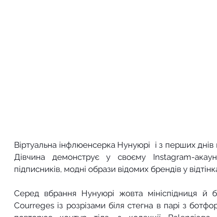
Віртуальна інфлюенсерка Нунуюрі  і з перших днів 
Дівчина демонструє у своєму Instagram-акаун
підписників, модні образи відомих брендів у відтін
Серед вбрання Нунуюрі жовта мініспідниця й бл
Courreges із розрізами біля стегна в парі з ботфо