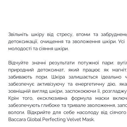
Звільніть шкіру від стресу, втоми та забрудне
детоксикації, очищення та зволоження шкіри. Усі
молодості та сіяння шкіри.
Відчуйте значні результати потужної пари: вугіл
природний детоксинат, який працює як магніт,
забивають пори. Шкіра залишається ідеально ч
забезпечує активізуючу та енергетичну дію, як
зовніщній вигляд шкіри, заспокоюючи її, розгладж
Крім того, ексклюзивна формула маски включ
забезпечують глибоке та тривале зволоження, запо
вологи. Відкрийте для себе насолоду від сіячого
Baccara Global Perfecting Velvet Mask.