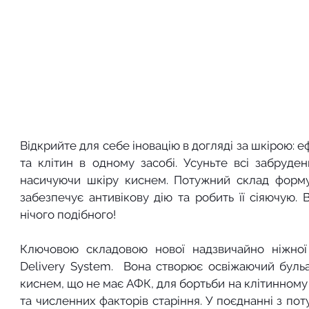
Відкрийте для себе іновацію в догляді за шкірою: 
та клітин в одному засобі. Усуньте всі забруден
насичуючи шкіру киснем. Потужний склад формул
забезпечує антивікову дію та робить її сіяючую. 
нічого подібного!
Ключовою складовою нової надзвичайно ніжної 
Delivery System.  Вона створює освіжаючий буль
киснем, що не має АФК, для бортьби на клітинному 
та численних факторів старіння. У поєднанні з поту