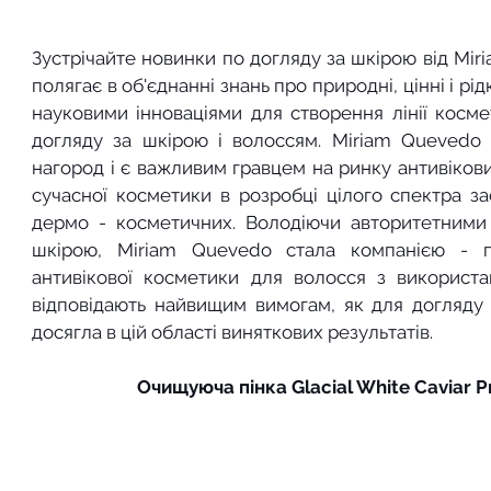
Зустрічайте новинки по догляду за шкірою від Mir
полягає в об'єднанні знань про природні, цінні і рідк
науковими інноваціями для створення лінії космет
догляду за шкірою і волоссям. Miriam Quevedo 
нагород і є важливим гравцем на ринку антивікови
сучасної косметики в розробці цілого спектра за
дермо - косметичних. Володіючи авторитетними 
шкірою, Miriam Quevedo стала компанією - пі
антивікової косметики для волосся з використанн
відповідають найвищим вимогам, як для догляду з
досягла в цій області виняткових результатів.
Очищуюча пінка Glacial White Caviar P