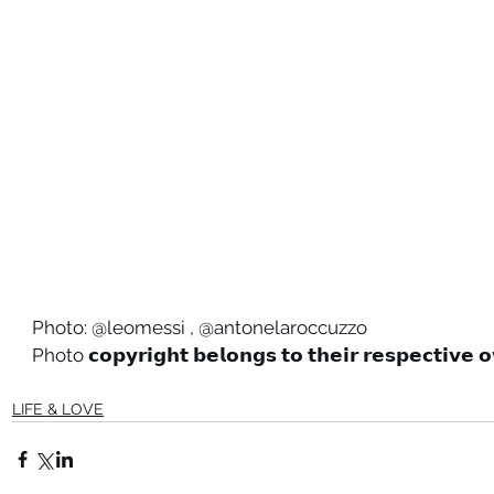
Photo: @leomessi , @antonelaroccuzzo 
Photo 𝗰𝗼𝗽𝘆𝗿𝗶𝗴𝗵𝘁 𝗯𝗲𝗹𝗼𝗻𝗴𝘀 𝘁𝗼 𝘁𝗵𝗲𝗶𝗿 𝗿𝗲𝘀𝗽𝗲𝗰𝘁𝗶𝘃𝗲 
LIFE & LOVE