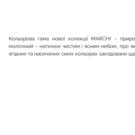
Кольорова гама нової колекції MARCHI – природн
молочний – натхнені чистим і ясним небом, про яке
ягідних та насичених синіх кольорах закодоване ща