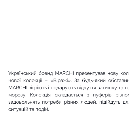
Український бренд MARCHI презентував нову колек
нової колекції – «Віражі». За будь-який обставин
MARCHI зігріють і подарують відчуття затишку та теп
морозу. Колекція складається з пуферів різном
задовольнять потреби різних людей, підійдуть для
ситуацій та подій. 