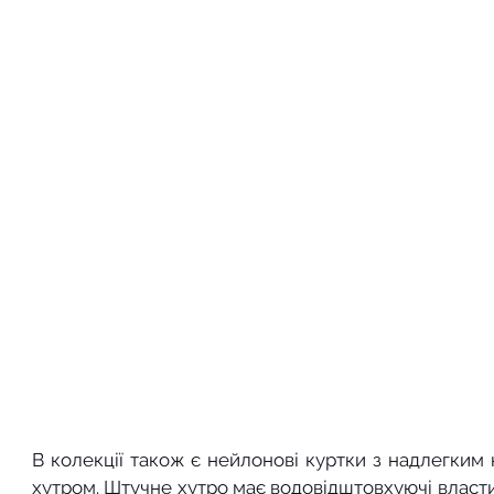
В колекції також є нейлонові куртки з надлегким
хутром. Штучне хутро має водовідштовхуючі властив