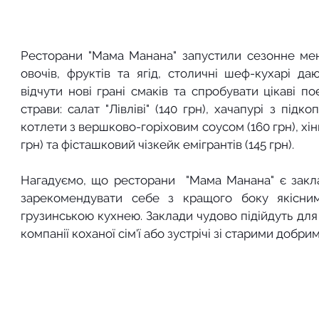
Ресторани "Мама Манана" запустили сезонне мен
овочів, фруктів та ягід, столичні шеф-кухарі да
відчути нові грані смаків та спробувати цікаві по
страви: салат "Лівліві" (140 грн), хачапурі з підко
котлети з вершково-горіховим соусом (160 грн), хі
грн) та фісташковий чізкейк емігрантів (145 грн).
Нагадуємо, що ресторани  "Мама Манана" є заклад
зарекомендувати себе з кращого боку якісним 
грузинською кухнею. Заклади чудово підійдуть для
компанії коханої сім'ї або зустрічі зі старими добри