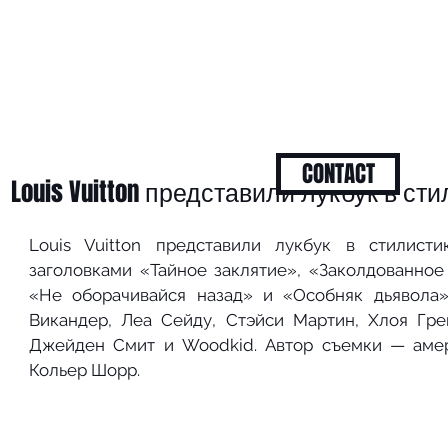
CONTACT
Louis Vuitton представили лукбук в с
Louis Vuitton представили лукбук в стилист
заголовками «Тайное заклятие», «Заколдованное 
«Не оборачивайся назад» и «Особняк дьявола»
Викандер, Леа Сейду, Стэйси Мартин, Хлоя Гре
Джейден Смит и Woodkid. Автор съемки — амер
Кольер Шорр.