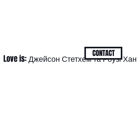
CONTACT
Love is: Джейсон Стетхем та Роузі Хан