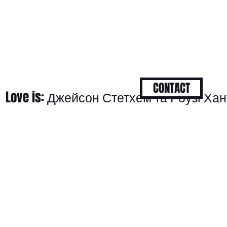
CONTACT
Love is: Джейсон Стетхем та Роузі Хан