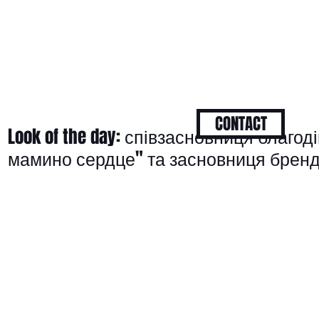
CONTACT
Look of the day: співзасновниця благод
мамино сердце" та засновниця брен