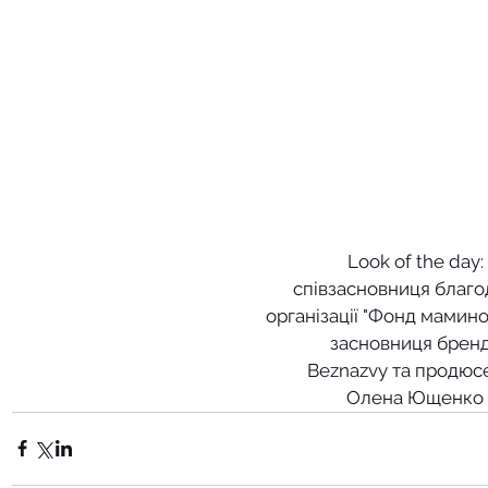
Look of the day:
співзасновниця благо
організації "Фонд мамино
засновниця брен
Beznazvy та продюс
Олена Ющенко