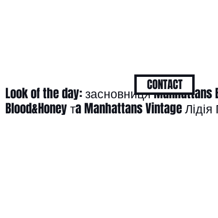
CONTACT
Look of the day: засновниця Manhattans B
Blood&Honey тa Manhattans Vintage Лід