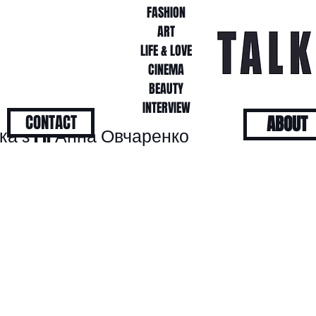
FASHION
FASHION
ART
ART
LIFE & LOVE
LIFE & LOVE
CINEMA
CINEMA
BEAUTY
BEAUTY
INTERVIEW
INTERVIEW
CONTACT
ABOUT
ртка з PR Анна Овчаренко