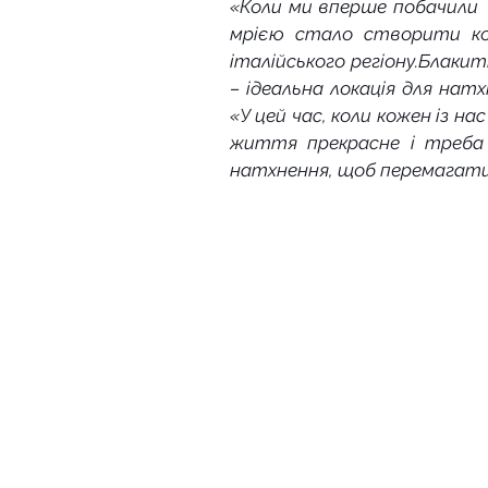
«Коли ми вперше побачили  
мрією стало створити кол
італійського регіону.Блаки
– ідеальна локація для натх
«У цей час, коли кожен із н
життя прекрасне і треба з
натхнення, щоб перемагати