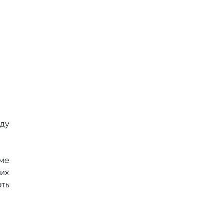
ду 
ме 
их 
ть 