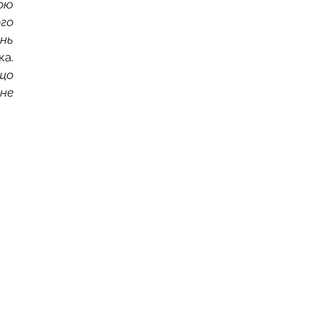
ою 
о 
нь 
 коментують Анастасія Слічна та Ірина Пожарська. 
що 
не 