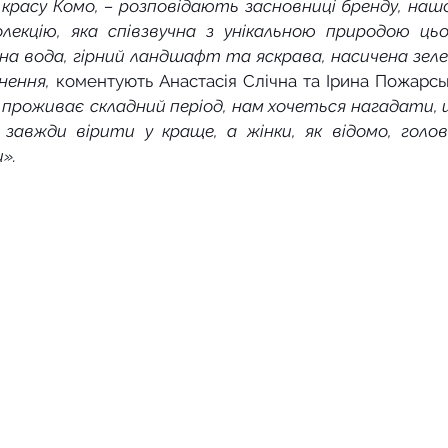
красу Комо, – розповідають засновниці бренду, наш
екцію, яка співзвучна з унікальною природою цьог
тна вода, гірний ландшафт та яскрава, насичена зеле
нення,
ас проживає складний період, нам хочеться нагадати, 
авжди вірити у краще, а жінки, як відомо, голов
».