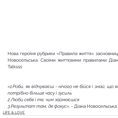
Нова героїня рубрики «Правила життя» засновниця
Новосельська. Своїми життєвими правилами Діана
Talksss 
«1.Роби, як відчуваєш - нічого не бійся і знай, що
потрібно більше часу і зусиль
2.Люби себе і те, чим займаєшся
3.Результат там, де фокус», 
- Діана Новосельська
LIFE & LOVE