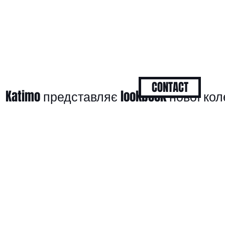
CONTACT
Katimo представляє lookbook нової кол