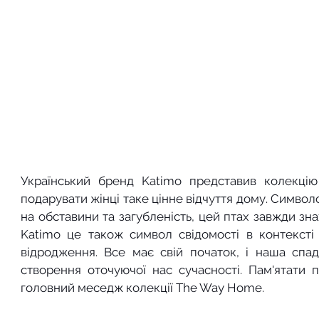
Український бренд Katimo представив колекцію 
подарувати жінці таке цінне відчуття дому. Символо
на обставини та загубленість, цей птах завжди зн
Katimo це також символ свідомості в контексті р
відродження. Все має свій початок, і наша спа
створення оточуючої нас сучасності. Пам'ятати п
головний меседж колекції The Way Home.