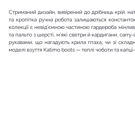
Стриманий дизайн, вивірений до дрібниць крій, нат
та кропітка ручна робота залишаються константо
колекції є невід’ємною частиною гардероба мінливо
та пальто з шерсті, м’які светри й кардигани, carry-
рукавами, що нагадують крила птаха, чи зі складн
моделі взуття Katimo boots — теплі чоботи та капці-