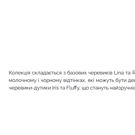
Колекція складається з базових черевиків Lina та Rir
молочному і чорному відтінках, які можуть бути дек
черевики-дутики Iris та Fluffy, що стануть найзруч