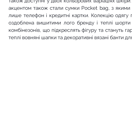
також доступні у двох кольорових варіаціях шкіри:
акцентом також стали сумки Pocket bag, з якими 
лише телефон і кредитні картки. Колекцію одягу 
оздоблена вишитими лого бренду і теплі шорти з 
комбінезонів, що підкреслять фігуру та стануть га
теплі вовняні шапки та декоративні вязані банти для