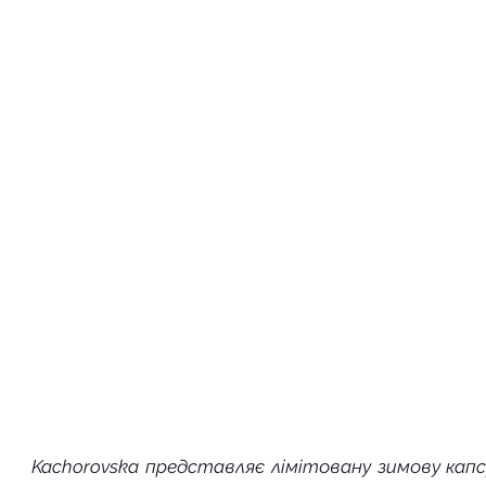
Kachorovska представляє лімітовану зимову капсу