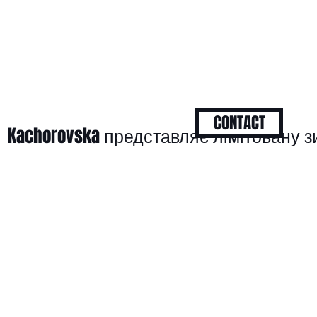
CONTACT
Kachorovska представляє лімітовану 