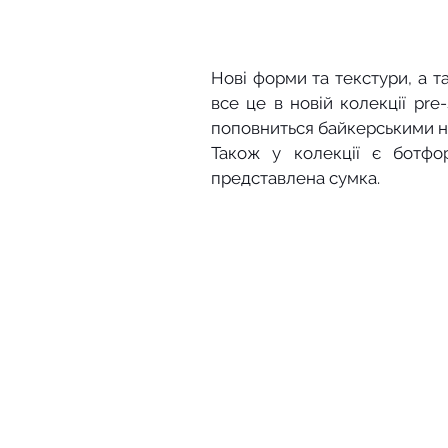
Нові форми та текстури, а т
все це в новій колекції pre
поповниться байкерськими на
Також у колекції є ботфор
представлена сумка.