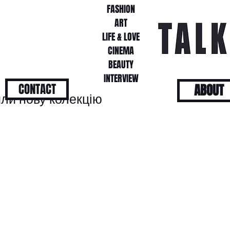
FASHION
FASHION
ART
ART
LIFE & LOVE
LIFE & LOVE
CINEMA
CINEMA
BEAUTY
BEAUTY
INTERVIEW
INTERVIEW
CONTACT
ABOUT
или нову колекцію