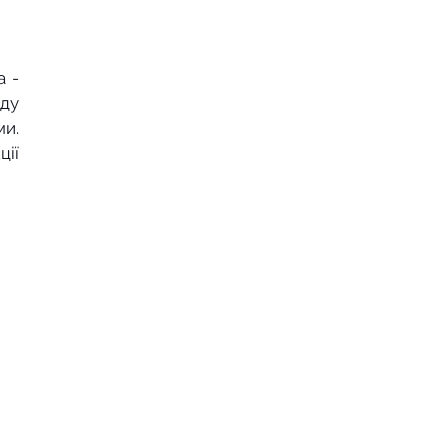
 - 
ду 
.  
ії 