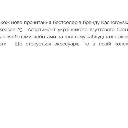
акож нове прочитання бестселерів бренду Kachorovska
-season 23.  Асортимент українського взуттєвого брен
півчоботами, чоботами на товстому каблуці та казаками
ти.  Що стосується аксесуарів, то в новій колекц