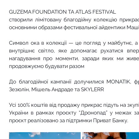
GUZEMA FOUNDATION ТА ATLAS FESTIVAL
створили лімітовану благодійну колекцію прикрас 
основними образами фестивальної айдентики Маші Р
Символ ока в колекції — це погляд у майбутнє, а 
внутрішнє світло, яке допомагає рухатися впер
нагадування про моменти, заради яких ми живем
продовжуємо будувати разом
До благодійної кампанії долучилися MONATIK, ф
Зезюлін, Мішель Андраде та SKYLERR
Усі 100% коштів від продажу прикрас підуть на зку
України в рамках проєкту “Дронопад” у межах заг
проєкт реалізовано за підтримки Приват Банку.