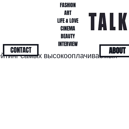
FASHION
FASHION
ART
ART
LIFE & LOVE
LIFE & LOVE
CINEMA
CINEMA
BEAUTY
BEAUTY
INTERVIEW
INTERVIEW
CONTACT
ABOUT
рейтинг самых высокооплачиваемых