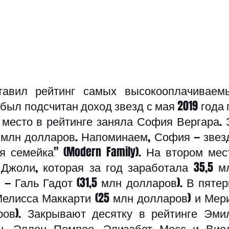
тавил рейтинг самых высокооплачиваемы
 был подсчитан доход звезд с мая 2019 года п
 место в рейтинге заняла София Вергара. З
 млн долларов. Напоминаем, София — звезд
 семейка" (Modern Family). На втором мест
Джоли, которая за год заработала 35,5 мл
— Галь Гадот (31,5 млн долларов). В пятерк
елисса Маккарти (25 млн долларов) и Мери
ов). Закрывают десятку в рейтинге Эмил
н, Эллен Помпео, Элизабет Мосс и Виол