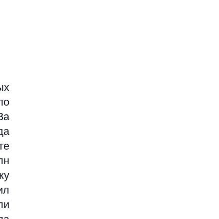
х 
о 
а 
а 
е 
н 
у 
л 
и 
а 