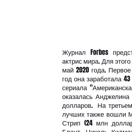
Журнал Forbes предс
актрис мира. Для этого
май 2020 года. Первое
год она заработала 43
сериала "Американская
оказалась Анджелина 
долларов.  На третьем 
лучших также вошли М
Стрип (24 млн доллар
Блант, Николь Кидма