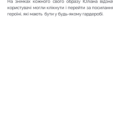
На знімках кожного свого образу Юліана відзнач
користувачі могли клікнути і перейти за посиланням
героїні, які мають  бути у будь-якому гардеробі.