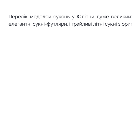
Перелік моделей суконь у Юліани дуже великий: ту
елегантні сукні-футляри, і грайливі літні сукні з о