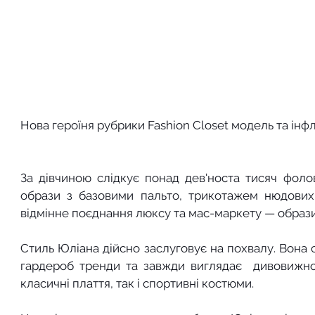
Нова героїня рубрики Fashion Closet модель та ін
За дівчиною слідкує понад дев'носта тисяч фолов
образи з базовими пальто, трикотажем нюдових 
відмінне поєднання люксу та мас-маркету — образ
Стиль Юліана дійсно заслуговує на похвалу. Вона 
гардероб тренди та завжди виглядає  дивовижно
класичні плаття, так і спортивні костюми.