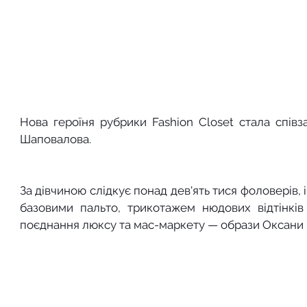
Нова героїня рубрики Fashion Closet стала співз
Шаповалова.
За дівчиною слідкує понад дев'ять тися фоловерів, і
базовими пальто, трикотажем нюдових відтінків
поєднання люксу та мас-маркету — образи Оксани