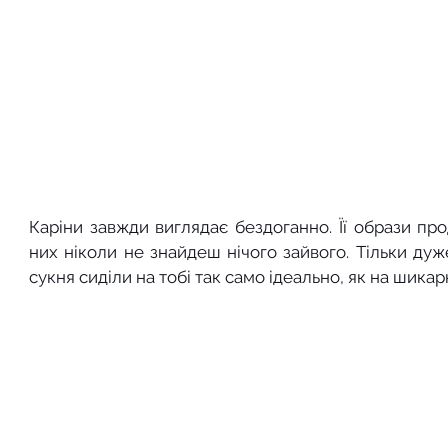
Каріни завжди виглядає бездоганно. Її образи про
них ніколи не знайдеш нічого зайвого. Тільки дуж
сукня сиділи на тобі так само ідеально, як на шикар