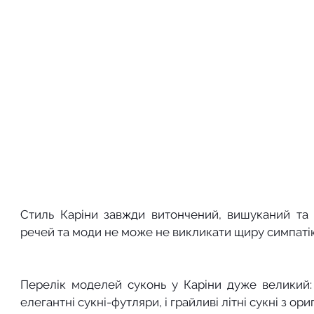
Стиль Каріни завжди витончений, вишуканий та 
речей та моди не може не викликати щиру симпаті
Перелік моделей суконь у Каріни дуже великий: ту
елегантні сукні-футляри, і грайливі літні сукні з о