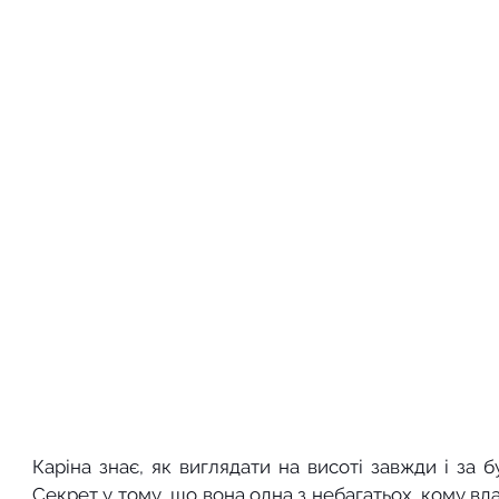
Каріна знає, як виглядати на висоті завжди і за бу
Секрет у тому, що вона одна з небагатьох, кому вда