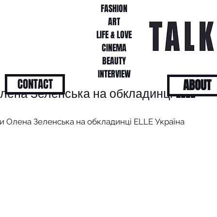
FASHION
FASHION
ART
ART
LIFE & LOVE
LIFE & LOVE
CINEMA
CINEMA
BEAUTY
BEAUTY
INTERVIEW
INTERVIEW
CONTACT
ABOUT
лена Зеленська на обкладинці ELLE
и Олена Зеленська на обкладинці ELLE Україна