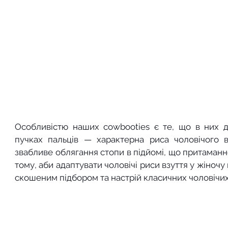
Особливістю наших cowbooties є те, що в них дл
пучках пальців — характерна риса чоловічого в
звабливе облягання стопи в підйомі, що притаманно
тому, аби адаптувати чоловічі риси взуття у жіночу 
скошеним підбором та настрій класичних чоловічи