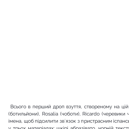
 Всього в перший дроп взуття, створеному на цій колодці увійшло три моделі: Rosa 
(ботильйони), Rosalia (чоботи), Ricardo (черевики ч
імена, щоб підсилити звʼязок з пристрасним іспанс
у трьох матеріалах: шкірі абразівато, чорній текс