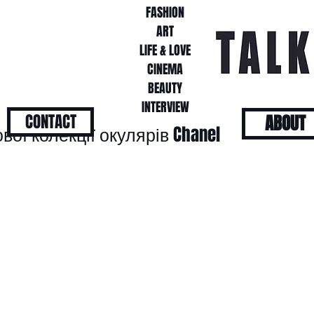
FASHION
FASHION
ART
ART
LIFE & LOVE
LIFE & LOVE
CINEMA
CINEMA
BEAUTY
BEAUTY
INTERVIEW
INTERVIEW
CONTACT
ABOUT
ої колекції окулярів Chanel