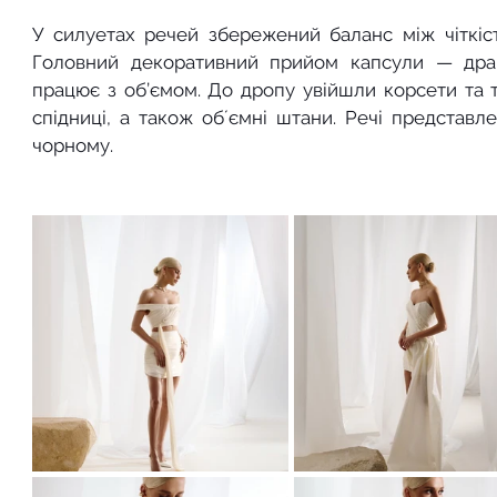
У силуетах речей збережений баланс між чіткіс
Головний декоративний прийом капсули — драпі
працює з об’ємом. До дропу увійшли корсети та то
спідниці, а також обʼємні штани. Речі представл
чорному.