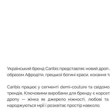
Український бренд Caribis представляє новий дроп 
образом Афродіти, грецької богині краси, кохання т
Caribis працює у сегменті demi-couture та свідом
трендів. Ключовими виробами для бренду є корсети 
дропу — жінка як джерело ніжності, любові та жи
народжуються мрії і розквітає простір навколо. 