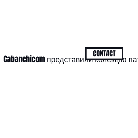
CONTACT
Cabanchicom представили колекцію па