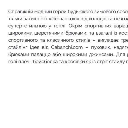
Справжній модний герой будь-якого зимового сезон
тільки затишною «схованкою» від холодів та незгод
супер стильною у теплі. Окрім спортивних варіац
широкими шерстяними брюками, та взагалі із ко
спортивного та класичного стилів – виглядає тр
стайлінг ідея від Cabanchi.com – пуховик, надяг
брюками палаццо або широкими джинсами. Для ра
голі плечі, бейсболка та кросівки як із стріт стайлу 