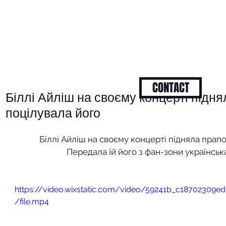
CONTACT
Біллі Айліш на своєму концерті підня
поцілувала його
Біллі Айліш на своєму концерті підняла прапо
Передала їй його з фан-зони українська
https://video.wixstatic.com/video/59241b_c1870230
/file.mp4