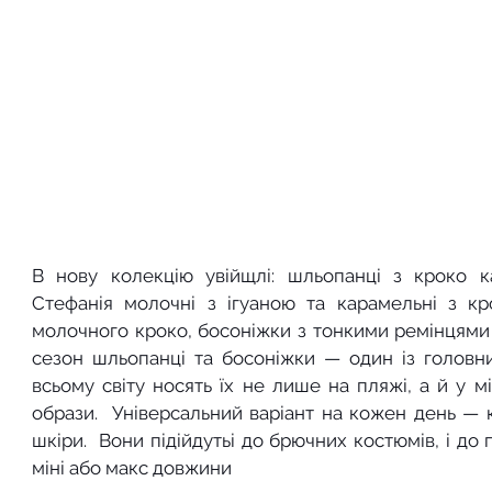
В нову колекцію увійщлі: шльопанці з кроко ка
Стефанія молочні з ігуаною та карамельні з крок
молочного кроко, босоніжки з тонкими ремінцями ч
сезон шльопанці та босоніжки — один із головни
всьому світу носять їх не лише на пляжі, а й у мі
образи.  Універсальний варіант на кожен день — к
шкіри.  Вони підійдутьі до брючних костюмів, і до 
міні або макс довжини