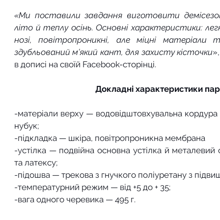
«Ми поставили завдання виготовити демісезон
літо й теплу осінь. Основні характеристики: легкі
нозі, повітропроникні, але міцні матеріали т
здубльований м’який кант, для захисту кісточки
»
в 
дописі
 на своїй Facebook-сторінці.
Докладні характеристики пар
-матеріали верху — водовідштовхувальна кордура (
нубук;
-підкладка — шкіра, повітропроникна мембрана
-устілка — подвійна основна устілка й металевий с
та латексу;
-підошва — трекова з гнучкого поліуретану з підви
-температурний режим — від +5 до + 35;
-вага одного черевика — 495 г. 