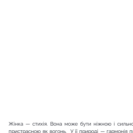
Жінка — стихія. Вона може бути ніжною і сильною
пристрасною як вогонь.  У її природі — гармонія 