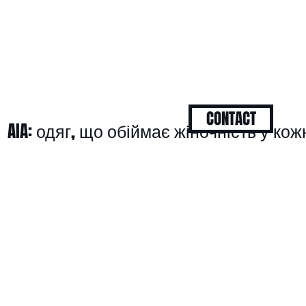
CONTACT
AIA: одяг, що обіймає жіночність у кож