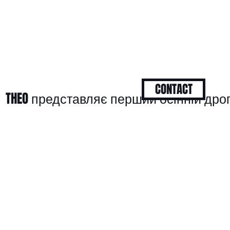
CONTACT
THEO представляє перший осінній дро