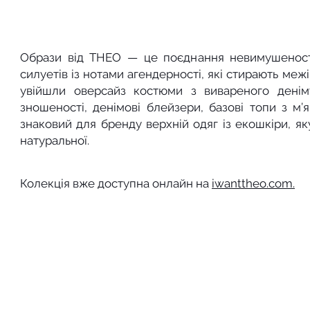
Образи від THEO — це поєднання невимушеності
силуетів із нотами агендерності, які стирають межі
увійшли оверсайз костюми з вивареного денім
зношеності, денімові блейзери, базові топи з м’я
знаковий для бренду верхній одяг із екошкіри, як
натуральної. 
Колекція вже доступна онлайн на 
iwanttheo.com.