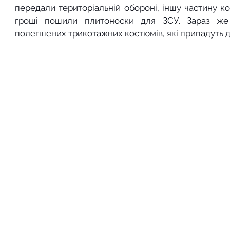
передали територіальній обороні, іншу частину кол
гроші пошили плитоноски для ЗСУ. Зараз же
полегшених трикотажних костюмів, які припадуть д