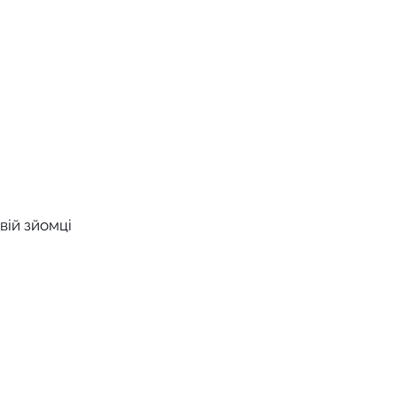
вій зйомці