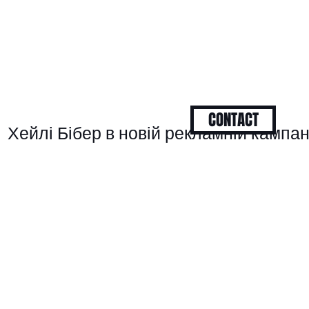
CONTACT
Хейлі Бібер в новій рекламній кампані