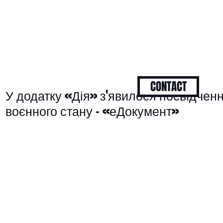
CONTACT
У додатку «Дія» з'явилося посвідчен
воєнного стану – «еДокумент»