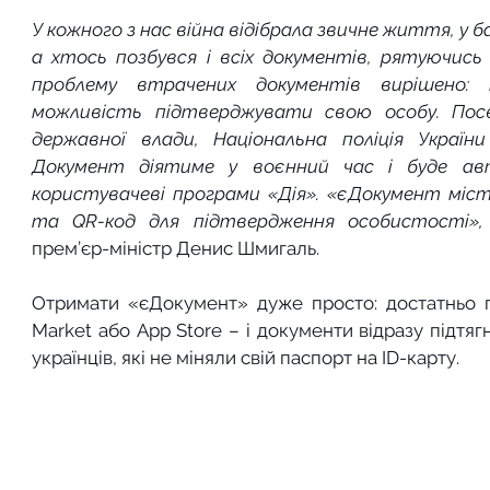
У кожного з нас війна відібрала звичне життя, у 
а хтось позбувся і всіх документів, рятуючись 
проблему втрачених документів вирішено: 
можливість підтверджувати свою особу. Посв
державної влади, Національна поліція України
Документ діятиме у воєнний час і буде ав
користувачеві програми «Дія». «єДокумент міс
та QR-код для підтвердження особистості»,
прем’єр-міністр Денис Шмигаль.
Отримати «єДокумент» дуже просто: достатньо п
Market або App Store – і документи відразу підтяг
українців, які не міняли свій паспорт на ID-карту.